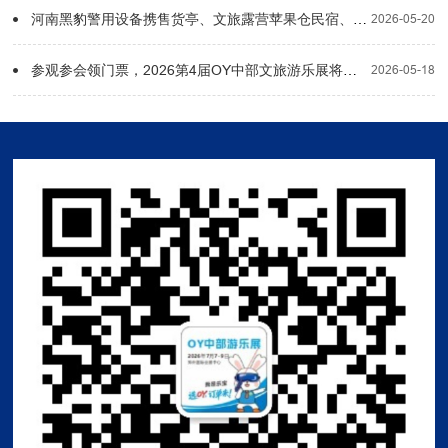
河南黑豹警用设备携售货亭、文旅露营苹果仓民宿、岗亭邀您参加：OY中部文旅游乐展 7月7-9日郑州国际会展中心
2026-05-20
参观参会领门票，2026第4届OY中部文旅游乐展将于7月7-9日举办，“码”上领门票，逛展有福利~
2026-05-18